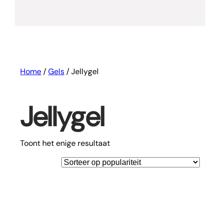
Home
/
Gels
/ Jellygel
Jellygel
Toont het enige resultaat