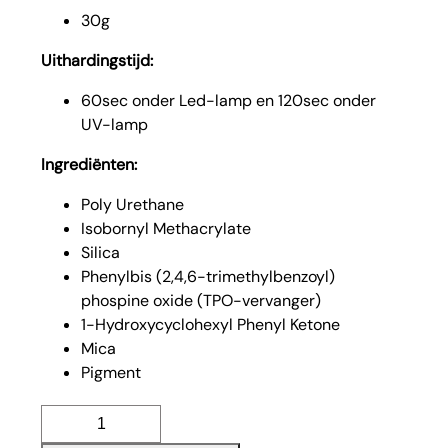
30g
Uithardingstijd:
60sec onder Led-lamp en 120sec onder
UV-lamp
Ingrediënten:
Poly Urethane
Isobornyl Methacrylate
Silica
Phenylbis (2,4,6-trimethylbenzoyl)
phospine oxide (TPO-vervanger)
1-Hydroxycyclohexyl Phenyl Ketone
Mica
Pigment
Icon
Buildergel