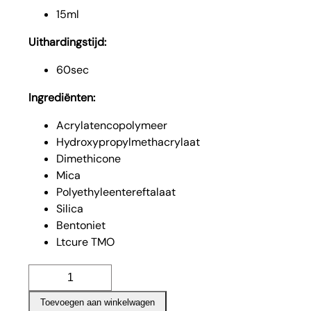
15ml
Uithardingstijd:
60sec
Ingrediënten:
Acrylatencopolymeer
Hydroxypropylmethacrylaat
Dimethicone
Mica
Polyethyleentereftalaat
Silica
Bentoniet
Ltcure TMO
Lunor
gelpolish
Toevoegen aan winkelwagen
aantal