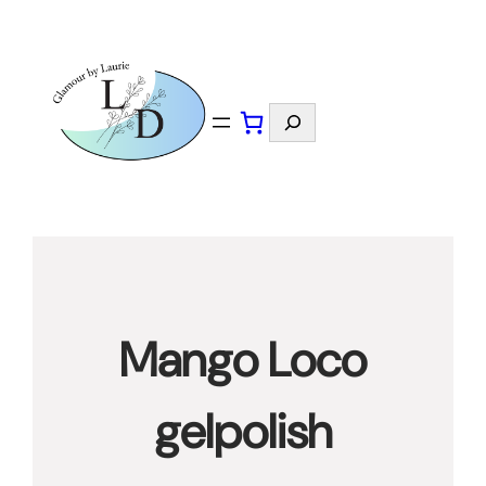
Spring
naar
de
inhoud
Zoeken
Mango Loco
gelpolish