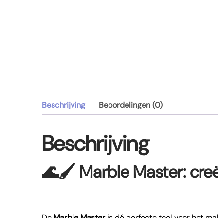
Beschrijving
Beoordelingen (0)
Beschrijving
🌊🖌️
Marble Master: cre
De
Marble Master
is dé perfecte tool voor het m