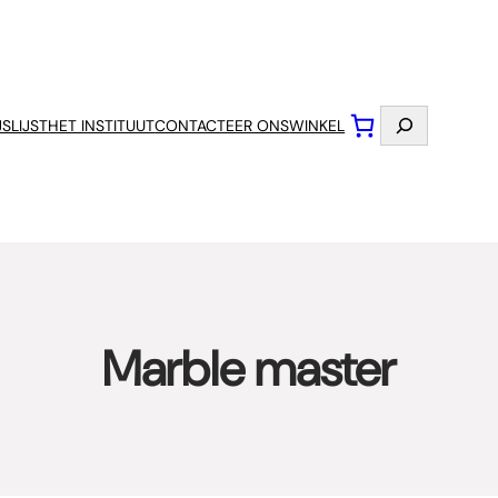
Zoeken
JSLIJST
HET INSTITUUT
CONTACTEER ONS
WINKEL
Marble master