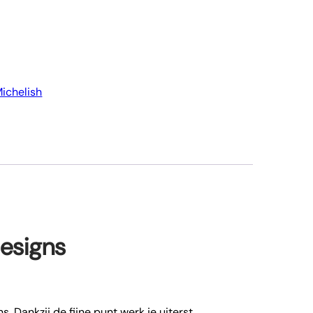
ichelish
designs
s. Dankzij de fijne punt werk je uiterst