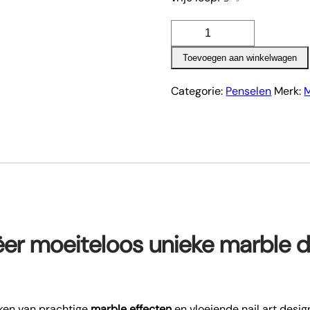
Marble
master
Toevoegen aan winkelwagen
aantal
Categorie:
Penselen
Merk:
M
ëer moeiteloos unieke marble 
aken van prachtige
marble effecten
en vloeiende nail art design