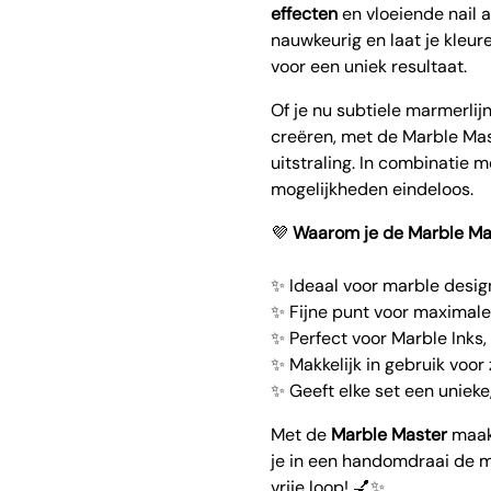
effecten
en vloeiende nail a
nauwkeurig en laat je kleur
voor een uniek resultaat.
Of je nu subtiele marmerlijn
creëren, met de Marble Mast
uitstraling. In combinatie 
mogelijkheden eindeloos.
💜
Waarom je de Marble Mas
✨ Ideaal voor marble desig
✨ Fijne punt voor maximale
✨ Perfect voor Marble Inks,
✨ Makkelijk in gebruik voor
✨ Geeft elke set een uniek
Met de
Marble Master
maak 
je in een handomdraai de mo
vrije loop! 💅✨