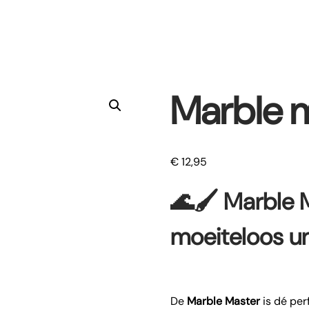
Marble 
€
12,95
🌊🖌️
Marble M
moeiteloos u
De
Marble Master
is dé per