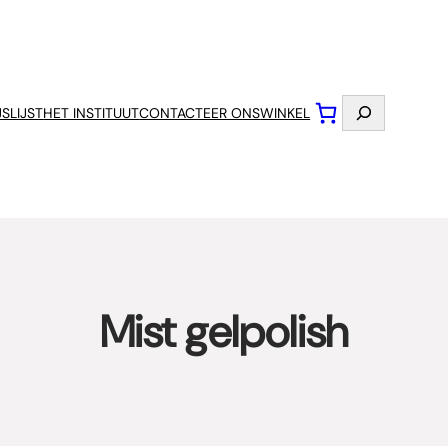
Zoeken
JSLIJST
HET INSTITUUT
CONTACTEER ONS
WINKEL
Mist gelpolish