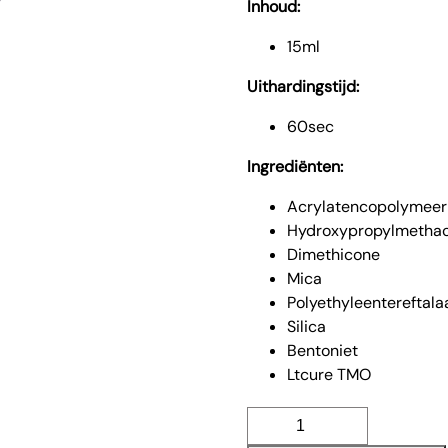
Inhoud:
15ml
Uithardingstijd:
60sec
Ingrediënten:
Acrylatencopolymeer
Hydroxypropylmethac
Dimethicone
Mica
Polyethyleentereftala
Silica
Bentoniet
Ltcure TMO
Mist
gelpolish