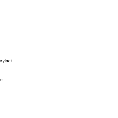
rylaat
at