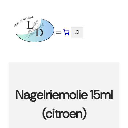
Spring
naar
de
inhoud
Zoeken
Nagelriemolie 15ml
(citroen)