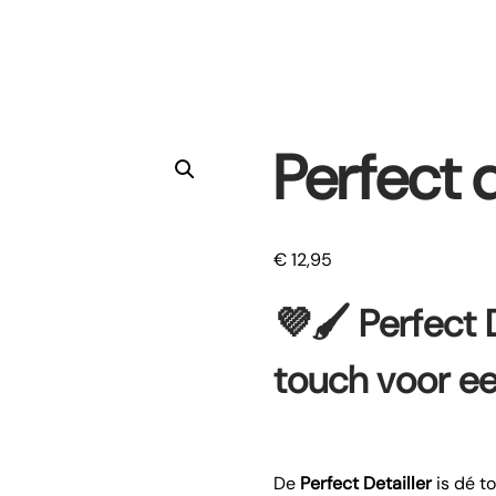
Perfect d
€
12,95
💜🖌️
Perfect D
touch voor ee
De
Perfect Detailler
is dé t