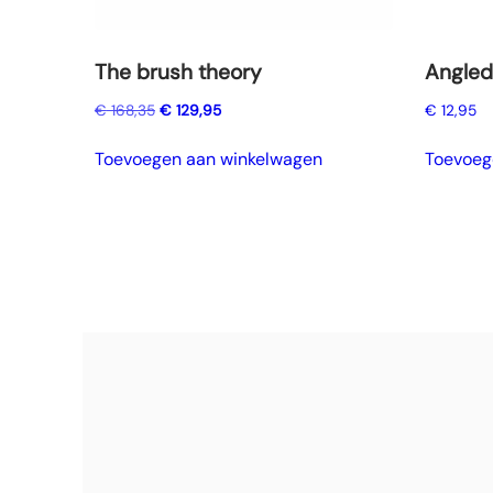
The brush theory
Angled
Oorspronkelijke
Huidige
€
168,35
€
129,95
€
12,95
prijs
prijs
was:
is:
Toevoegen aan winkelwagen
Toevoeg
€ 168,35.
€ 129,95.