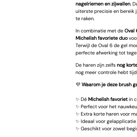
nagelriemen en zijwallen
. D
uiterste precisie en bereik
te raken.
In combinatie met de
Oval 
Michelish favoriete duo
voor
Terwijl de Oval 6 de gel moo
perfecte afwerking tot teg
De haren zijn zelfs
nog kort
nog meer controle hebt tijd
💜
Waarom je deze brush ga
✨ Dé
Michelish favoriet
in 
✨ Perfect voor het nauwkeu
✨ Extra korte haren voor m
✨ Ideaal voor gelapplicatie
✨ Geschikt voor zowel begi