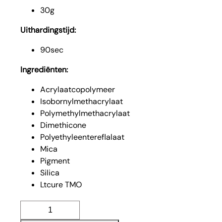
30g
Uithardingstijd:
90sec
Ingrediënten:
Acrylaatcopolymeer
Isobornylmethacrylaat
Polymethylmethacrylaat
Dimethicone
Polyethyleentereflalaat
Mica
Pigment
Silica
Ltcure TMO
Rosato
Acrylgel