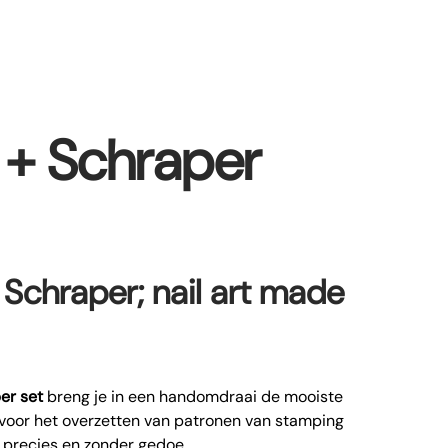
 + Schraper
Schraper; nail art made
er set
breng je in een handomdraai de mooiste
l voor het overzetten van patronen van stamping
k, precies en zonder gedoe.