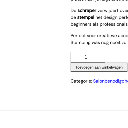
De
schraper
verwijdert over
de
stempel
het design perf
beginners als professionals
Perfect voor creatieve accen
Stamping was nog nooit zo 
Stempel
+
Toevoegen aan winkelwagen
Schraper
aantal
Categorie:
Salonbenodigdh