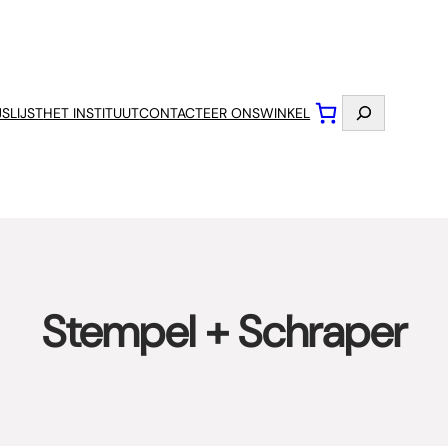
Zoeken
JSLIJST
HET INSTITUUT
CONTACTEER ONS
WINKEL
Stempel + Schraper