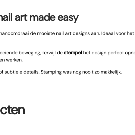
nail art made easy
 handomdraai de mooiste nail art designs aan. Ideaal voor he
vloeiende beweging, terwijl de
stempel
het design perfect opn
len werken.
of subtiele details. Stamping was nog nooit zo makkelijk.
ucten