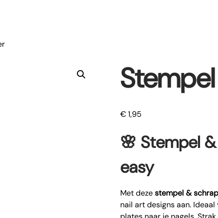
er
Stempel
€
1,95
🌸
Stempel & 
easy
Met deze
stempel & schrap
nail art designs aan. Ideaa
plates naar je nagels. Stra