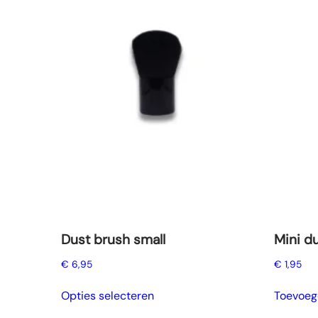
Dust brush small
Mini d
€
6,95
€
1,95
Dit
Opties selecteren
Toevoeg
product
heeft