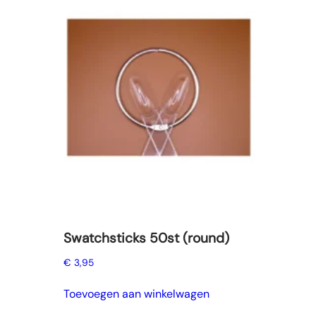
Swatchsticks 50st (round)
€
3,95
Toevoegen aan winkelwagen