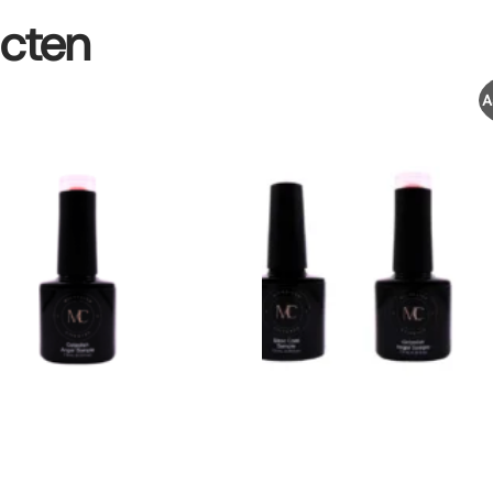
ucten
A