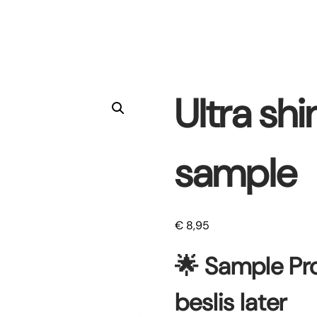
Ultra sh
sample
€
8,95
🌟
Sample Pro
beslis later