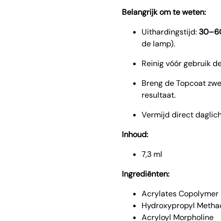
Belangrijk om te weten:
Uithardingstijd:
30–6
de lamp).
Reinig vóór gebruik d
Breng de Topcoat zwev
resultaat.
Vermijd direct daglich
Inhoud:
7,3 ml
Ingrediënten:
Acrylates Copolymer
Hydroxypropyl Metha
Acryloyl Morpholine