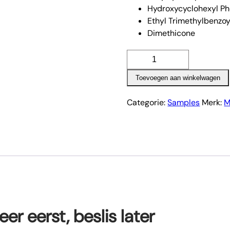
Hydroxycyclohexyl Ph
Ethyl Trimethylbenzo
Dimethicone
Ultra
shine
Toevoegen aan winkelwagen
topcoat
sample
Categorie:
Samples
Merk:
M
aantal
r eerst, beslis later