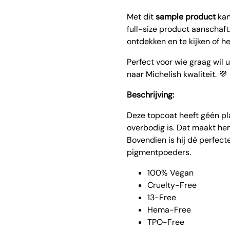
Met dit
sample product
kan
full-size product aanschaft.
ontdekken en te kijken of he
Perfect voor wie graag wil 
naar Michelish kwaliteit. 💜
Beschrijving:
Deze topcoat heeft géén pl
overbodig is. Dat maakt hem
Bovendien is hij dé perfec
pigmentpoeders.
100% Vegan
Cruelty-Free
13-Free
Hema-Free
TPO-Free