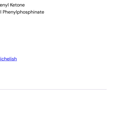
enyl Ketone
yl Phenylphosphinate
ichelish