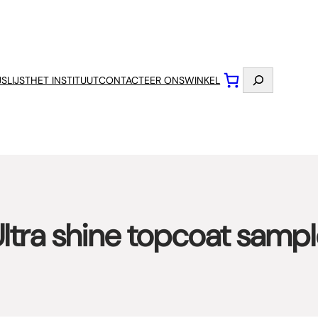
Zoeken
JSLIJST
HET INSTITUUT
CONTACTEER ONS
WINKEL
ltra shine topcoat samp