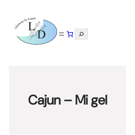
Spring
naar
de
inhoud
Zoeken
Cajun – Mi gel