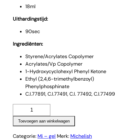
18ml
Uithardingstijd:
90sec
Ingrediënten:
Styrene/Acrylates Copolymer
Acrylates/Vp Copolymer
1-Hydroxycyclohexyl Phenyl Ketone
Ethyl (2,4,6-trimethylbenzoyl)
Phenylphosphinate
C.I.77891, C.I.77491, C.I. 77492, C.I.77499
Cajun
–
Toevoegen aan winkelwagen
Mi
gel
Categorie:
Mi – gel
Merk:
Michelish
aantal