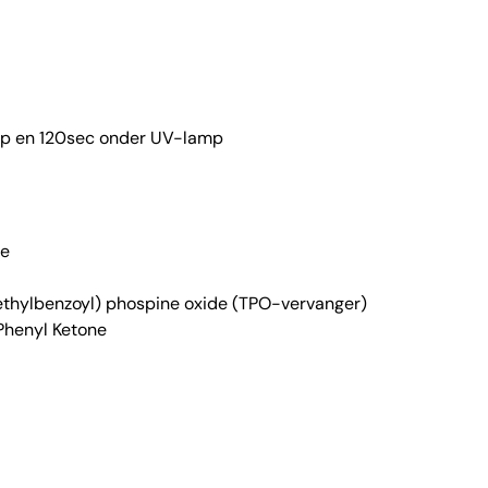
p en 120sec onder UV-lamp
te
methylbenzoyl) phospine oxide (TPO-vervanger)
Phenyl Ketone