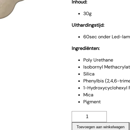
Inhoud:
30g
Uithardingstijd:
60sec onder Led-lam
Ingrediënten:
Poly Urethane
Isobornyl Methacryla
Silica
Phenylbis (2,4,6-tri
1-Hydroxycyclohexyl 
Mica
Pigment
Golden
vows
Toevoegen aan winkelwagen
aantal