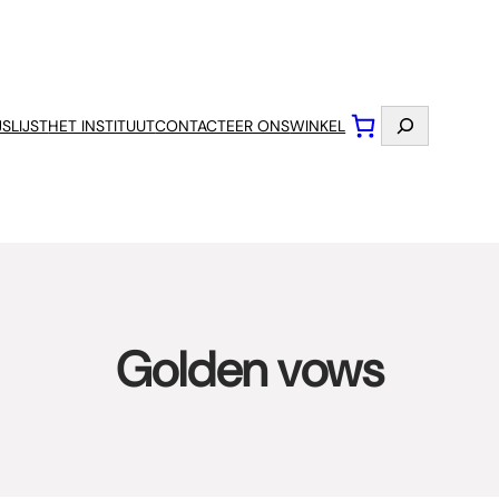
Zoeken
JSLIJST
HET INSTITUUT
CONTACTEER ONS
WINKEL
Golden vows