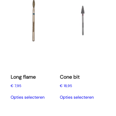
Long flame
Cone bit
€
7,95
€
18,95
Dit
Dit
Opties selecteren
Opties selecteren
product
product
heeft
heeft
meerdere
meerdere