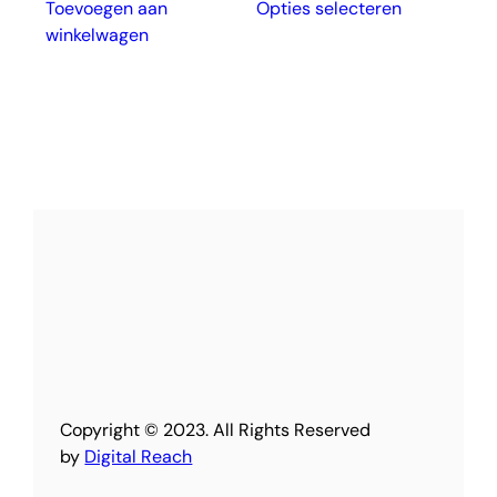
Toevoegen aan
Opties selecteren
product
winkelwagen
heeft
meerdere
variaties.
Deze
optie
kan
gekozen
worden
op
de
productpag
Copyright © 2023. All Rights Reserved
by
Digital Reach