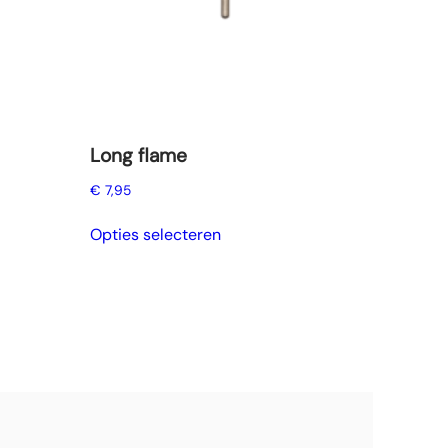
Long flame
€
7,95
Dit
Opties selecteren
product
heeft
meerdere
variaties.
Deze
optie
kan
gekozen
worden