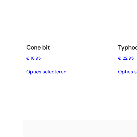
Cone bit
Typhoo
€
18,95
€
22,95
Dit
Opties selecteren
Opties s
product
heeft
meerdere
variaties.
Deze
optie
kan
gekozen
worden