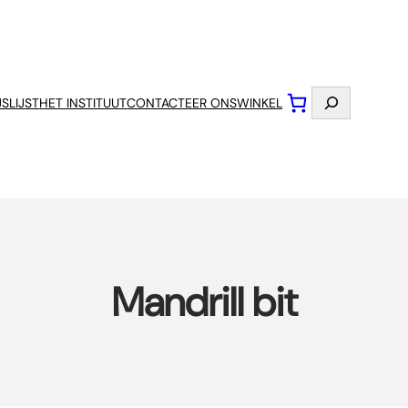
Zoeken
JSLIJST
HET INSTITUUT
CONTACTEER ONS
WINKEL
Mandrill bit