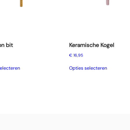
n bit
Keramische Kogel
€
16,95
Dit
Dit
electeren
Opties selecteren
product
product
heeft
heeft
meerdere
meerdere
variaties.
variaties.
Deze
Deze
optie
optie
kan
kan
gekozen
gekozen
worden
worden