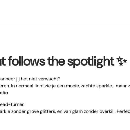
at follows the spotlight ✨
wanneer jij het niet verwacht?
en. In normaal licht zie je een mooie, zachte sparkle… maar zod
ctie
.
head-turner.
kle zonder grove glitters, en van glam zonder overkill. Perfect 