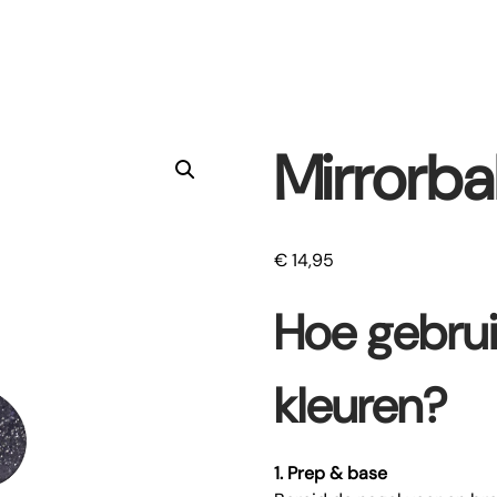
Mirrorbal
€
14,95
Hoe gebruik
kleuren?
1. Prep & base