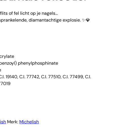
its of fel licht op je nagels…
 sprankelende, diamantachtige explosie. ✨💎
crylate
lbenzoyl) phenylphosphinate
e
.I. 19140, C.I. 77742, C.I. 77510, C.I. 77499, C.I.
 77019
lish
Merk:
Michelish