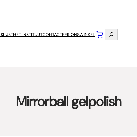
Zoeken
JSLIJST
HET INSTITUUT
CONTACTEER ONS
WINKEL
Mirrorball gelpolish