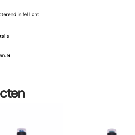
terend in fel licht
tails
en. 💫
ucten