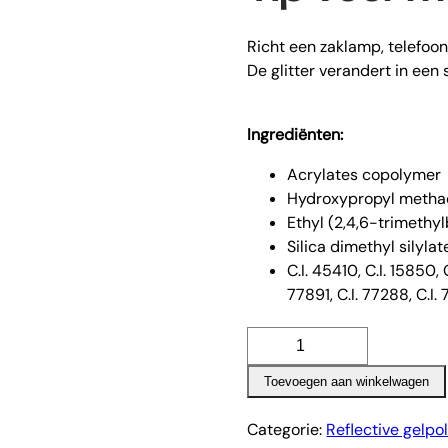
Richt een zaklamp, telefoonfl
De glitter verandert in een
Ingrediënten:
Acrylates copolymer
Hydroxypropyl metha
Ethyl (2,4,6-trimethy
Silica dimethyl silylat
C.I. 45410, C.I. 15850, C
77891, C.I. 77288, C.I.
Mirrorball
gelpolish
Toevoegen aan winkelwagen
aantal
Categorie:
Reflective gelpo